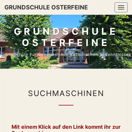
Skip
GRUNDSCHULE OSTERFEINE
Togg
to
navi
content
GRUNDSCHULE
OSTERFEINE
Grundschule Für Schüler/innen Katholischen Bekenntnisses
SUCHMASCHINEN
SUCHMASCHINEN
Mit einem Klick auf den Link kommt ihr zur